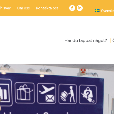
h svar
Om oss
Kontakta oss
Svensk
|
Har du tappat något?