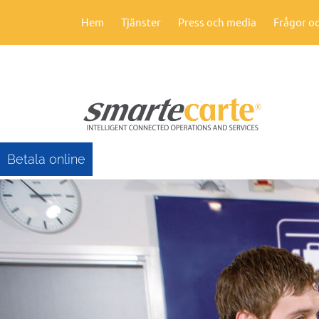
Hem
Tjänster
Press och media
Frågor oc
Betala online