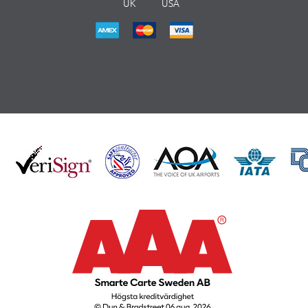
UK
USA