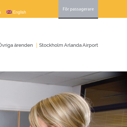
För passagerare
a
English
|
Övriga ärenden
Stockholm Arlanda Airport