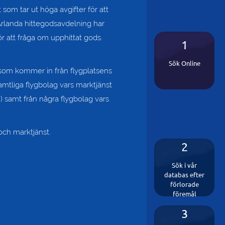
t som tar ut höga avgifter för att
 Arlanda hittegodsavdelning har
r att fråga om upphittat gods.
1
Sök Online
 som kommer in från flygplatsens
tliga flygbolag vars marktjänst
 samt från några flygbolag vars
och marktjänst.
2
Sök i vår
databas efter
förlorade
föremål
3