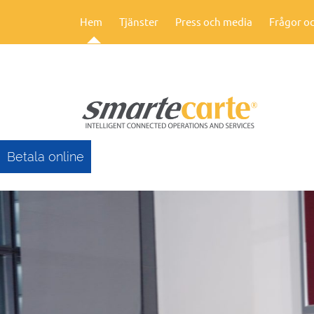
Hem
Tjänster
Press och media
Frågor oc
Betala online