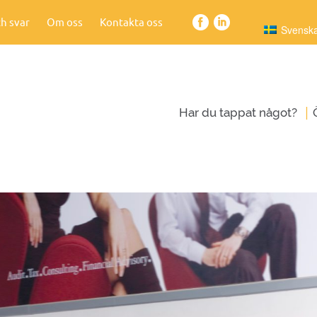
h svar
Om oss
Kontakta oss
Svensk
|
Har du tappat något?