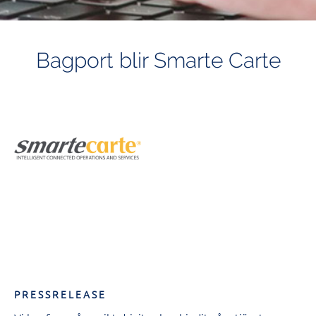
Bagport blir Smarte Carte
P R E S S R E L E A S E