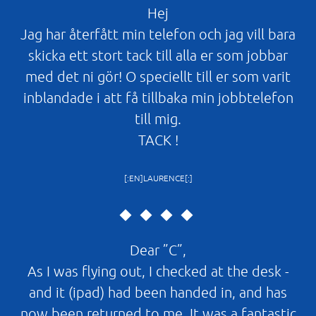
Hej
Jag har återfått min telefon och jag vill bara
skicka ett stort tack till alla er som jobbar
med det ni gör! O speciellt till er som varit
inblandade i att få tillbaka min jobbtelefon
till mig.
TACK !
[:EN]LAURENCE[:]
Dear ”C”,
As I was flying out, I checked at the desk -
and it (ipad) had been handed in, and has
now been returned to me. It was a fantastic