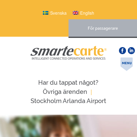
Svenska
English
För passagerare
Har du tappat något?
|
Övriga ärenden
Stockholm Arlanda Airport