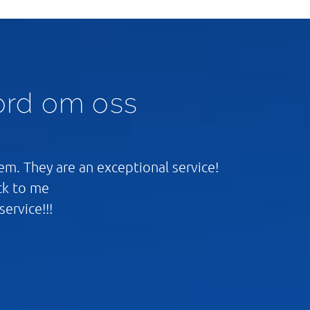
ord om oss
m. They are an exceptional service!
ck to me
ervice!!!