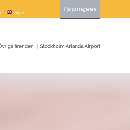
För passagerare
a
English
|
Övriga ärenden
Stockholm Arlanda Airport