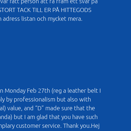
var rätt person att få fram ett svar på
TT STORT TACK TILL ER PÅ HITTEGODS
n adress listan och mycket mera.
n Monday Feb 27th (reg a leather belt I
nly by professionalism but also with
al) value, and “D” made sure that the
landa) but I am glad that you have such
mplary customer service. Thank you.Hej