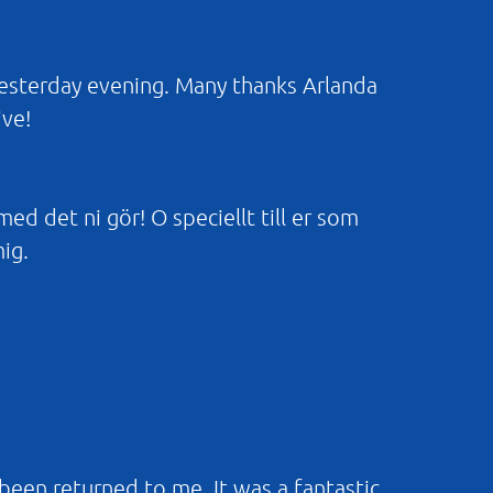
yesterday evening. Many thanks Arlanda
ive!
 med det ni gör! O speciellt till er som
mig.
 been returned to me. It was a fantastic