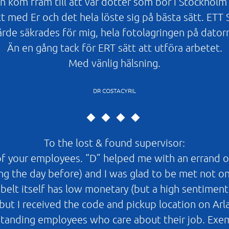
 kom fram till att vår dotter som bor i Stockholm 
t med Er och det hela löste sig på bästa sätt. E
ärde säkrades för mig, hela fotolagringen på dator
Än en gång tack för ERT sätt att utföra arbetet.
Med vänlig hälsning.
DR COSTACYRIL
To the lost & found supervisor:
 of your employees. “D” helped me with an errand o
ing the day before) and I was glad to be met not o
elt itself has low monetary (but a high sentiment
ed (but I received the code and pickup location on Ar
rstanding employees who care about their job. Exe