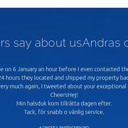
rs say about usAndras 
 on 6 January an hour before I even contacted the
24 hours they located and shipped my property ba
ery much again, I tweeted about your exceptional s
CheersHej!
Min halsduk kom tillrätta dagen efter.
Tack, för snabb o vänlig service.
A GRATEFUL PASSENGERINGRID