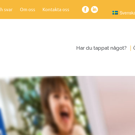
h svar
Om oss
Kontakta oss
Svensk
|
Har du tappat något?