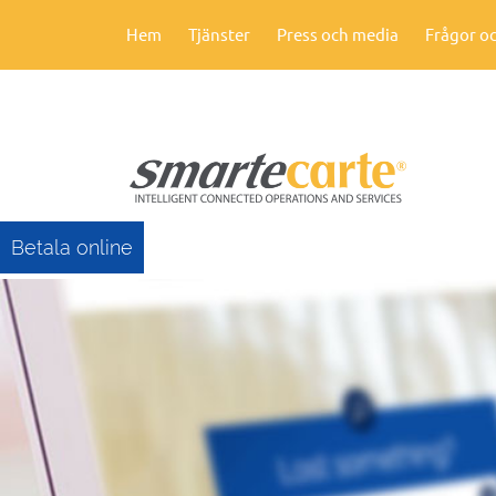
Hem
Tjänster
Press och media
Frågor oc
Betala online