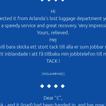
Hi
ected it from Arlanda’s lost luggage department 
 a speedy service and great recovery. Very impress
Yours, relieved.
Hej
ll bara skicka ett stort tack till alla er som jobbar
it inblandade i att få tillbaka min jobbtelefon till 
TACK !
[:EN]LAURENCE[:]
Dear ”C”,
esk - and it (ipad) had been handed in, and has now