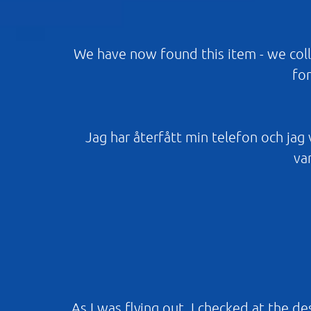
We have now found this item - we coll
for
Jag har återfått min telefon och jag vi
var
As I was flying out, I checked at the d