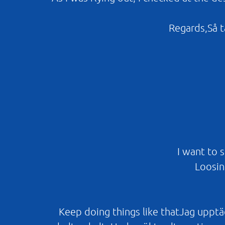
Regards,Så ta
I want to 
Loosin
Keep doing things like thatJag upptäc