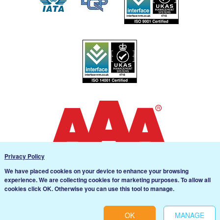
Privacy Policy
We have placed cookies on your device to enhance your browsing
experience. We are collecting cookies for marketing purposes. To allow all
Cookie settings
cookies click OK. Otherwise you can use this tool to manage.
Svenska
English
OK
MANAGE