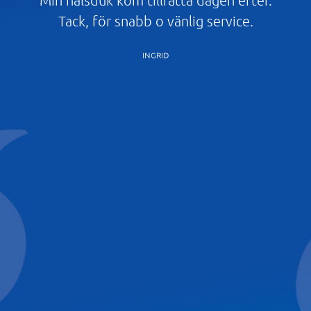
åg
Tack, för snabb o vänlig service.
Ta
l
INGRID
ck
de