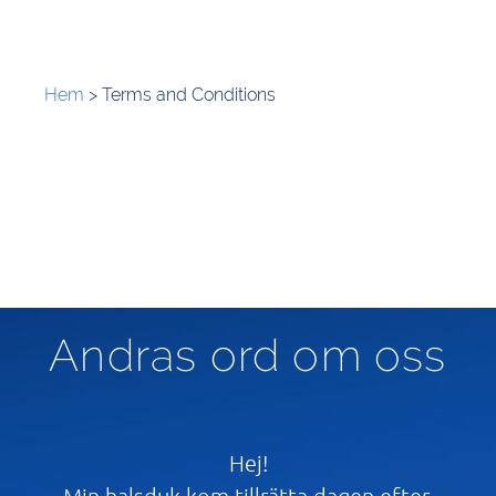
Hem
>
Terms and Conditions
Andras ord om oss
t
Hej!
Min halsduk kom tillrätta dagen efter.