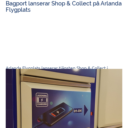
Bagport lanserar Shop & Collect på Arlanda
Flygplats
Arlanda Flygplats lanserar tjänsten Shop & Collect i
samarbete mellan Bagport, Airport Retail Group och
Swedavia.
Tjänsten som är kostnadsfri går ut på att man shoppar på
utresan, lämnar kvar sakerna i butiken, och hämtar upp
sakerna från Bagports kontor när man ankommit tillbaka
till Arlanda.
Man behöver således varken ha plats i sitt handbagage