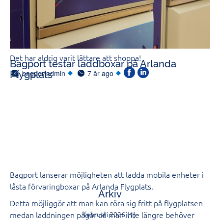
eller ta med extrapåsar på planet.
Det går även bra att få sakerna man köpt skickade (för en
fraktavgift) så att man helt slipper att ta hand om
inköpen.
Det har aldrig varit lättare att shoppa!
Bagport testar laddboxar på Arlanda
bagportadmin
7 år ago
Flygplats
Bagport lanserar möjligheten att ladda mobila enheter i
låsta förvaringboxar på Arlanda Flygplats.
Arkiv
Detta möjliggör att man kan röra sig fritt på flygplatsen
medan laddningen pågår då man inte längre behöver
februari 2026
(1)