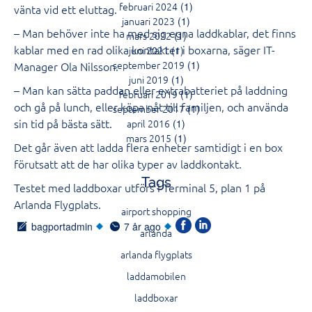
februari 2024
(1)
vänta vid ett eluttag.
januari 2023
(1)
– Man behöver inte ha med sig egna laddkablar, det finns
mars 2022
(1)
kablar med en rad olika kontakter i boxarna, säger IT-
juni 2021
(1)
september 2019
(1)
Manager Ola Nilsson.
juni 2019
(1)
– Man kan sätta paddan eller extrabatteriet på laddning
februari 2019
(1)
och gå på lunch, eller köpa nåt till familjen, och använda
september 2017
(1)
sin tid på bästa sätt.
april 2016
(1)
mars 2015
(1)
Det går även att ladda flera enheter samtidigt i en box
förutsatt att de har olika typer av laddkontakt.
Tags
Testet med laddboxar utförs i Terminal 5, plan 1 på
Arlanda Flygplats.
airport shopping
bagportadmin
7 år ago
arlanda
arlanda flygplats
laddamobilen
laddboxar