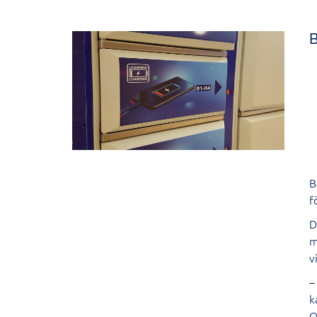
B
B
f
D
m
v
–
k
O