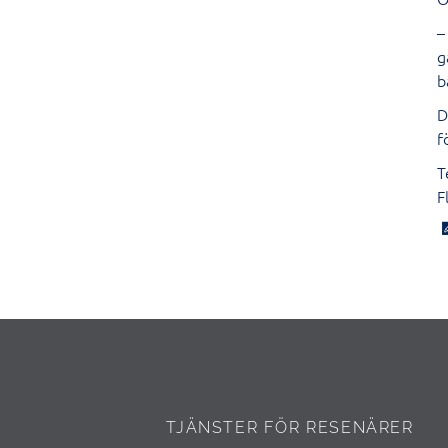
–
g
b
D
f
T
F
TJÄNSTER FÖR RESENÄRER