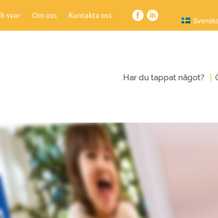
h svar
Om oss
Kontakta oss
Svensk
|
Har du tappat något?