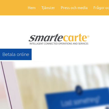
Hem
Tjänster
Press och media
Frågor oc
Betala online