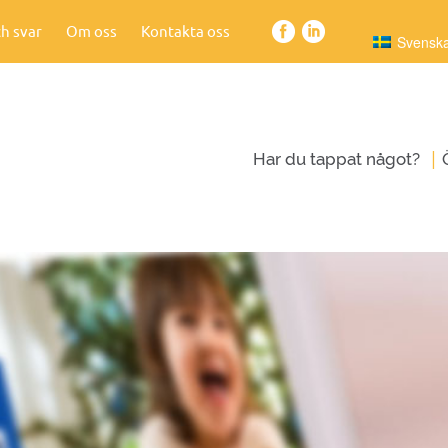
h svar
Om oss
Kontakta oss
Svensk
|
Har du tappat något?