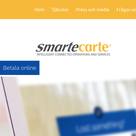
Hem
Tjänster
Press och media
Frågor oc
Betala online