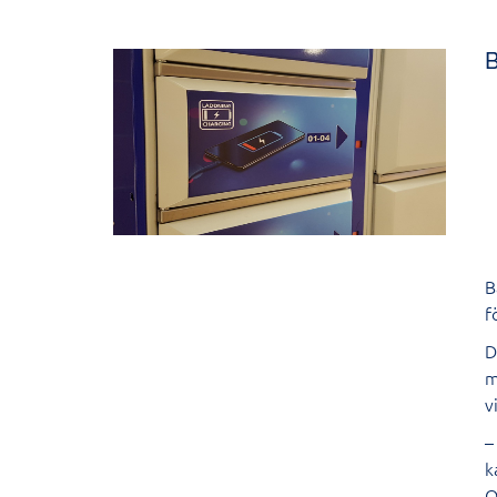
B
B
f
D
m
v
–
k
O