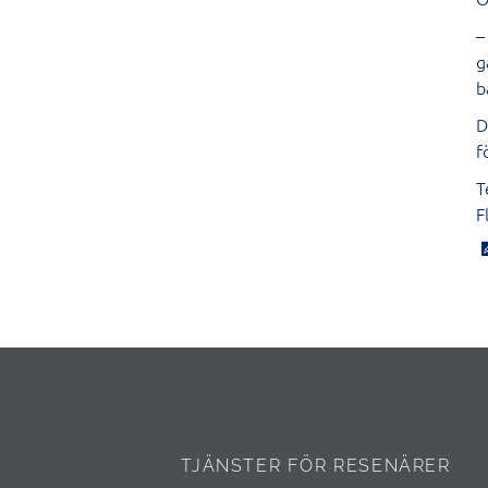
–
g
b
D
f
T
F
TJÄNSTER FÖR RESENÄRER