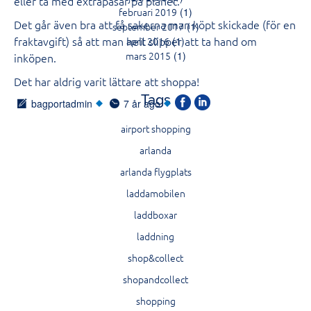
eller ta med extrapåsar på planet.
februari 2019
(1)
Det går även bra att få sakerna man köpt skickade (för en
september 2017
(1)
fraktavgift) så att man helt slipper att ta hand om
april 2016
(1)
mars 2015
(1)
inköpen.
Det har aldrig varit lättare att shoppa!
Tags
bagportadmin
7 år ago
airport shopping
arlanda
arlanda flygplats
laddamobilen
laddboxar
laddning
shop&collect
shopandcollect
shopping