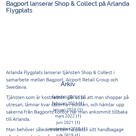
Bagport lanserar Shop & Collect på Arlanda
Flygplats
Arlanda Flygplats lanserar tjänsten Shop & Collect i
samarbete mellan Bagport, Airport Retail Group och
Arkiv
Swedavia.
Tjänsten som är kostnadsfri går ut på att man shoppar på
februari 2026
(1)
februari 2024
(1)
utresan, lämnar kvar sakerna i butiken, och hämtar upp
januari 2023
(1)
sakerna från Bagports kontor när man ankommit tillbaka
mars 2022
(1)
till Arlanda.
juni 2021
(1)
september 2019
(1)
Man behöver således varken ha plats i sitt handbagage
juni 2019
(1)